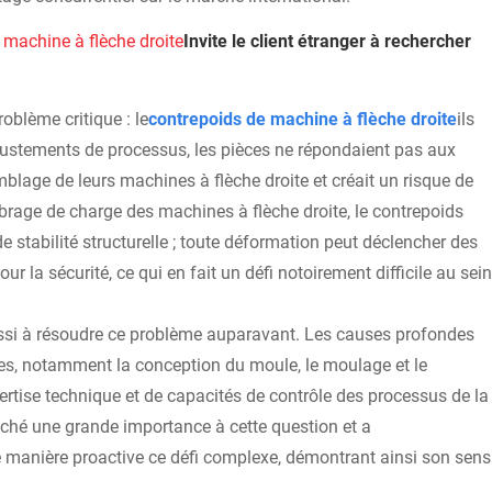
 machine à flèche droite
Invite le client étranger à rechercher
oblème critique : le
contrepoids de machine à flèche droite
ils
justements de processus, les pièces ne répondaient pas aux
blage de leurs machines à flèche droite et créait un risque de
rage de charge des machines à flèche droite, le contrepoids
 stabilité structurelle ; toute déformation peut déclencher des
la sécurité, ce qui en fait un défi notoirement difficile au sein
éussi à résoudre ce problème auparavant. Les causes profondes
ues, notamment la conception du moule, le moulage et le
rtise technique et de capacités de contrôle des processus de la
aché une grande importance à cette question et a
e manière proactive ce défi complexe, démontrant ainsi son sens