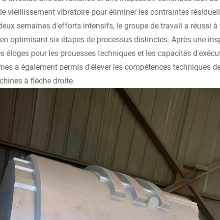
e vieillissement vibratoire pour éliminer les contraintes résiduell
eux semaines d'efforts intensifs, le groupe de travail a réussi à
t en optimisant six étapes de processus distinctes. Après une ins
s éloges pour les prouesses techniques et les capacités d'exécutio
mes a également permis d'élever les compétences techniques de l
chines à flèche droite.