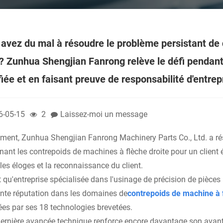
avez du mal à résoudre le problème persistant de
 ? Zunhua Shengjian Fanrong relève le défi pendan
fiée et en faisant preuve de responsabilité d'entrep
6-05-15
2
Laissez-moi un message
ent, Zunhua Shengjian Fanrong Machinery Parts Co., Ltd. a ré
ant les contrepoids de machines à flèche droite pour un client ét
les éloges et la reconnaissance du client.
t qu'entreprise spécialisée dans l'usinage de précision de pièc
ente réputation dans les domaines de
contrepoids de machine à 
es par ses 18 technologies brevetées.
dernière avancée technique renforce encore davantage son avanta