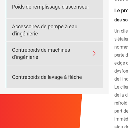
Poids de remplissage d'ascenseur
Le pr
des so
Accessoires de pompe à eau
Un cli
d'ingénierie
s'étai
normes
Contrepoids de machines

perte 
d’ingénierie
exige 
dysfon
Contrepoids de levage à flèche
de l’in
Le cli
de la 
refroi
part d
immédi
aigu de