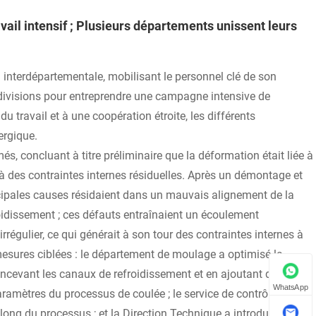
ail intensif ; Plusieurs départements unissent leurs
nterdépartementale, mobilisant le personnel clé de son
divisions pour entreprendre une campagne intensive de
 travail et à une coopération étroite, les différents
ergique.
més, concluant à titre préliminaire que la déformation était liée à
 à des contraintes internes résiduelles. Après un démontage et
ncipales causes résidaient dans un mauvais alignement de la
oidissement ; ces défauts entraînaient un écoulement
rrégulier, ce qui générait à son tour des contraintes internes à
esures ciblées : le département de moulage a optimisé la
ncevant les canaux de refroidissement et en ajoutant des
WhatsApp
ramètres du processus de coulée ; le service de contrôle de la
long du processus ; et la Direction Technique a introduit une