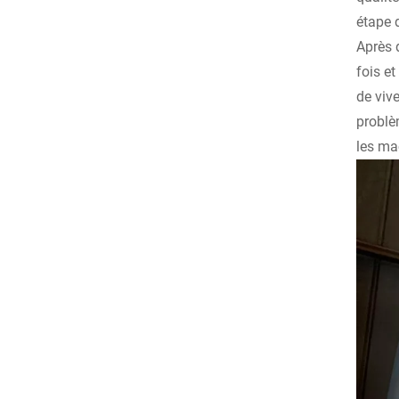
étape d
Après d
fois e
de vive
problè
les ma