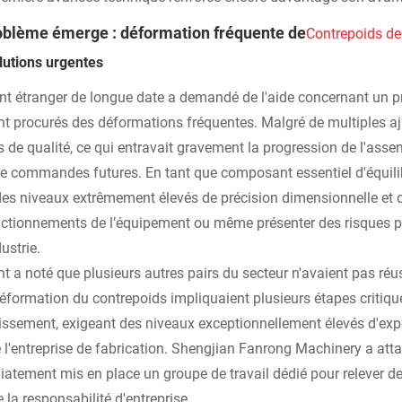
oblème émerge : déformation fréquente de
Contrepoids de
lutions urgentes
ent étranger de longue date a demandé de l'aide concernant un pr
ent procurés des déformations fréquentes. Malgré de multiples a
 de qualité, ce qui entravait gravement la progression de l'assem
de commandes futures. En tant que composant essentiel d'équilib
des niveaux extrêmement élevés de précision dimensionnelle et de
ctionnements de l’équipement ou même présenter des risques pour 
dustrie.
ent a noté que plusieurs autres pairs du secteur n'avaient pas r
déformation du contrepoids impliquaient plusieurs étapes critiq
dissement, exigeant des niveaux exceptionnellement élevés d'expe
e l'entreprise de fabrication. Shengjian Fanrong Machinery a att
atement mis en place un groupe de travail dédié pour relever d
 la responsabilité d'entreprise.