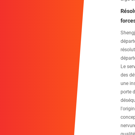
Résol
force
Shengj
départ
résolu
départ
Le serv
des dé
une in
porte 
déséqui
l'orig
concep
nervur
qualit