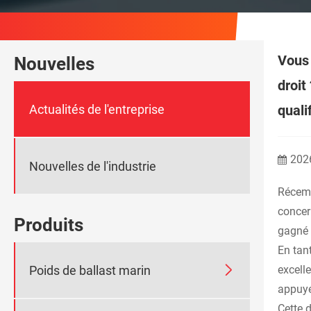
Vous 
Nouvelles
droit
Actualités de l'entreprise
quali
202
Nouvelles de l'industrie
Récemm
concern
Produits
gagné 
En tan

Poids de ballast marin
excell
appuyé
Cette 