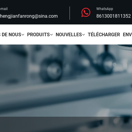
-mail
WhatsApp
hengjianfanrong@sina.com
8613001811352
 DE NOUS
PRODUITS
NOUVELLES
TÉLÉCHARGER
ENV