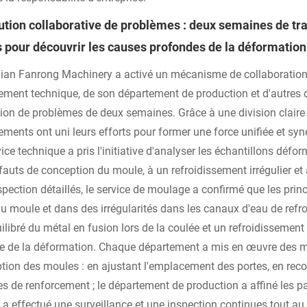
ution collaborative de problèmes : deux semaines de trav
s pour découvrir les causes profondes de la déformation
ian Fanrong Machinery a activé un mécanisme de collaboration i
ement technique, de son département de production et d'autres 
tion de problèmes de deux semaines. Grâce à une division claire du
ements ont uni leurs efforts pour former une force unifiée et syn
ice technique a pris l'initiative d'analyser les échantillons défor
fauts de conception du moule, à un refroidissement irrégulier et
spection détaillés, le service de moulage a confirmé que les pri
du moule et dans des irrégularités dans les canaux d'eau de refr
libré du métal en fusion lors de la coulée et un refroidissement i
ine de la déformation. Chaque département a mis en œuvre des m
tion des moules : en ajustant l'emplacement des portes, en reco
es de renforcement ; le département de production a affiné les pa
é a effectué une surveillance et une inspection continues tout au 