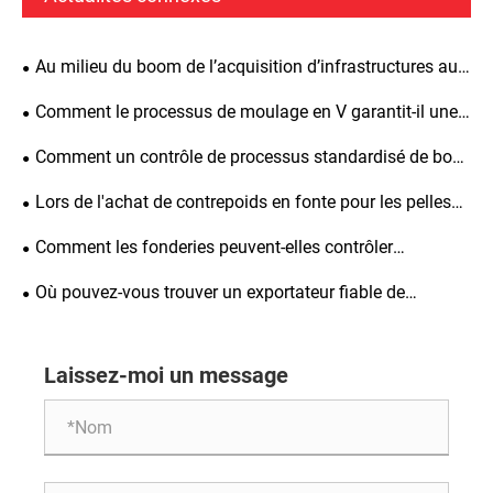
Au milieu du boom de l’acquisition d’infrastructures au
Moyen-Orient, pourquoi les contrepoids de Shengjian
Comment le processus de moulage en V garantit-il une
Fanrong sont-ils si appréciés par les clients étrangers ?
qualité constante ? Zunhua Shengjian Fanrong publie des
Comment un contrôle de processus standardisé de bout
directives standardisées pour l'ajout d'auxiliaires de
en bout garantit-il la qualité des contrepoids en fonte
Lors de l'achat de contrepoids en fonte pour les pelles
fusion
fournis à l’étranger ?
destinées à l'exportation, quels détails et normes
Comment les fonderies peuvent-elles contrôler
spécifiques nécessitent un contrôle strict lors de la
strictement les matières premières et auxiliaires pour la
Où pouvez-vous trouver un exportateur fiable de
fabrication sur mesure ?
coulée en V ? Un guide complet pour la mise en œuvre
contrepoids ? Les contrepoids de haute qualité de Zunhua
des spécifications d'acceptation standard
Shengjian Fanrong sont exportés dans le monde entier.
Laissez-moi un message