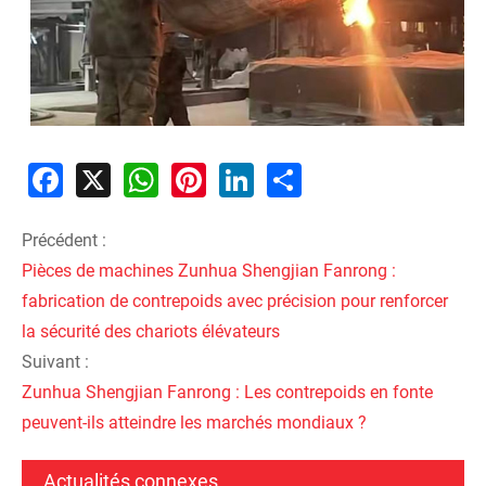
Facebook
X
WhatsApp
Pinterest
LinkedIn
Share
Précédent :
Pièces de machines Zunhua Shengjian Fanrong :
fabrication de contrepoids avec précision pour renforcer
la sécurité des chariots élévateurs
Suivant :
Zunhua Shengjian Fanrong : Les contrepoids en fonte
peuvent-ils atteindre les marchés mondiaux ?
Actualités connexes