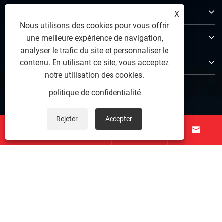
À propos de nous
X
Nous utilisons des cookies pour vous offrir
Produits
une meilleure expérience de navigation,
analyser le trafic du site et personnaliser le
Contactez-nous
contenu. En utilisant ce site, vous acceptez
notre utilisation des cookies.
SUIVEZ-NOUS
politique de confidentialité
Rejeter
Accepter




Copyright © 2025 Zunhua Shengjian fanrong Machinery Parts
Co., Ltd. Tous droits réservés.
Links
|
Sitemap
|
RSS
|
XML
|
politique de confidentialité