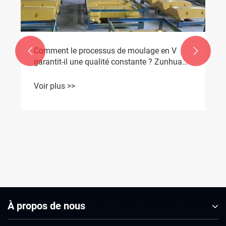
Comment le processus de moulage en V


garantit-il une qualité constante ? Zunhua
Shengjian Fanrong publie des directives
standardisées pour l'ajout d'auxiliaires de
Voir plus >>
fusion
À propos de nous