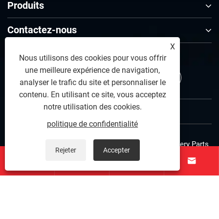
Produits
Contactez-nous
X
SUIVEZ-NOUS
Nous utilisons des cookies pour vous offrir
une meilleure expérience de navigation,
analyser le trafic du site et personnaliser le
contenu. En utilisant ce site, vous acceptez
notre utilisation des cookies.
politique de confidentialité
Copyright © 2025 Zunhua Shengjian fanrong Machinery Parts
Rejeter
Accepter




Co., Ltd. Tous droits réservés.
Links
|
Sitemap
|
RSS
|
XML
|
politique de confidentialité
Connexion sécurisée SSL
|
Confidentialité des données protégée