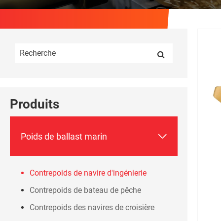
Produits

Poids de ballast marin
Contrepoids de navire d'ingénierie
Contrepoids de bateau de pêche
Contrepoids des navires de croisière