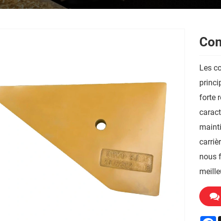
Con
Les co
princi
forte 
caract
mainti
carriè
nous f
meille
F