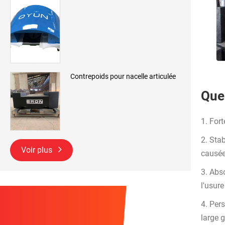
Contrepoids pour nacelle articulée
Quel
1. Fort
2. Sta
Voir plus
causée
3. Abs
l'usur
4. Pers
large 