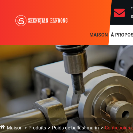
E
s
MAISON
À PROPOS
Maison
Produits
Poids de ballast marin
Contrepoids d