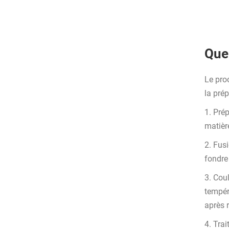
Quel
Le pro
la prép
1. Pré
matièr
2. Fusi
fondre
3. Cou
tempér
après r
4. Trai