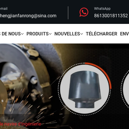
-mail
WhatsApp
hengjianfanrong@sina.com
8613001811352
 DE NOUS
PRODUITS
NOUVELLES
TÉLÉCHARGER
ENV
e navire d'ingénierie