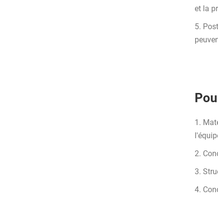
et la p
5. Pos
peuven
Pour
1. Maté
l'équip
2. Con
3. Stru
4. Conc